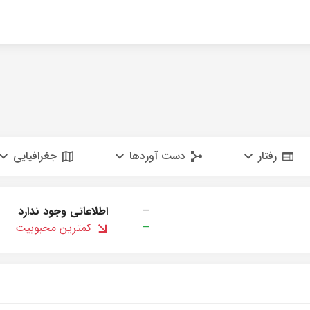
رفتار
دست آوردها
جغرافیایی
—
اطلاعاتی وجود ندارد
—
کمترین محبوبیت