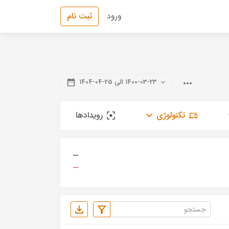
ورود
ثبت نام
1400-03-23 الی 25-04-1404
تکنولوژی
رویدادها
—
—