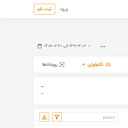
ورود
ثبت نام
1399-12-07 الی 30-02-1405
تکنولوژی
رویدادها
—
—