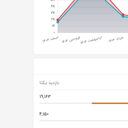
بازدید یکتا
19,163
4,150