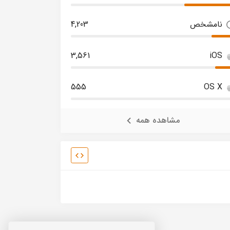
نامشخص
4,203
3,561
iOS
555
OS X
مشاهده همه