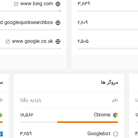
www.bing.com
3,839
id.googlequicksearchbox
2,809
www.google.co.uk
2,505
مروگر ها
سی
ا
نام
بازدید یکتا
نا
18,582
Chrome
1
3,259
Googlebot
4