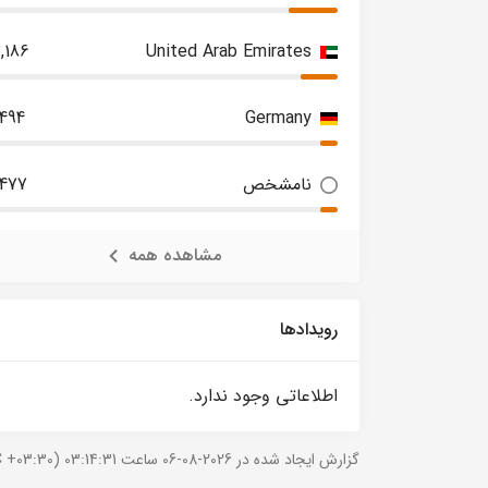
,186
United Arab Emirates
,494
Germany
نامشخص
,477
مشاهده همه
رویدادها
اطلاعاتی وجود ندارد.
گزارش ایجاد شده در 2026-08-06 ساعت 03:14:31 (UTC +03:30).