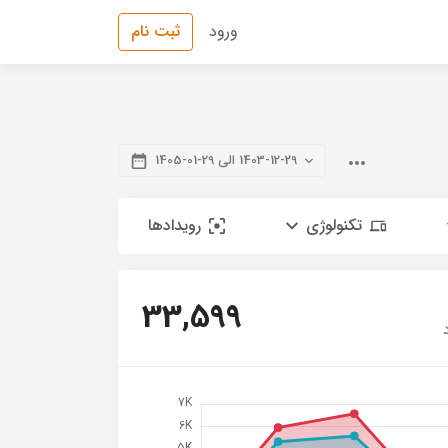
ورود
ثبت نام
1403-12-29 الی 29-01-1405
تکنولوژی
رویدادها
33,599