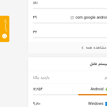
181
49
com.google.andro
نظرسنجی
32
مشاهده همه
ستم عامل
م
بازدید یکتا
12,254
Android
9,180
Windows