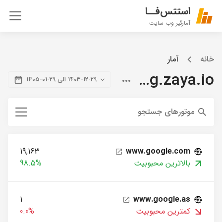
استتس‌فــا
آمارگیر وب سایت
خانه
آمار
blog.zaya.io
1403-12-29 الی 29-01-1405
موتورهای جستجو
19,163
www.google.com
بالاترین محبوبیت
98.5%
1
www.google.as
کمترین محبوبیت
0.0%