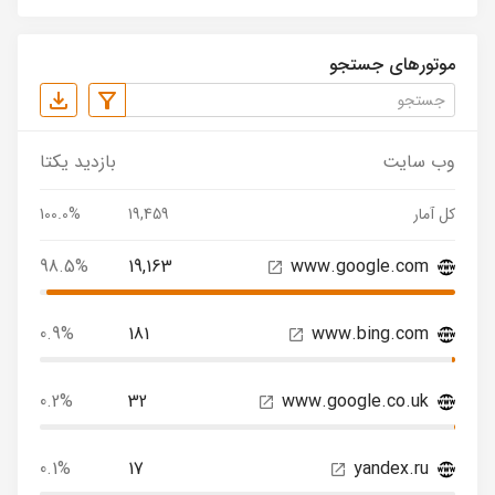
موتورهای جستجو
وب سایت
بازدید یکتا
کل آمار
19,459
100.0%
98.5%
19,163
www.google.com
0.9%
181
www.bing.com
0.2%
32
www.google.co.uk
0.1%
17
yandex.ru