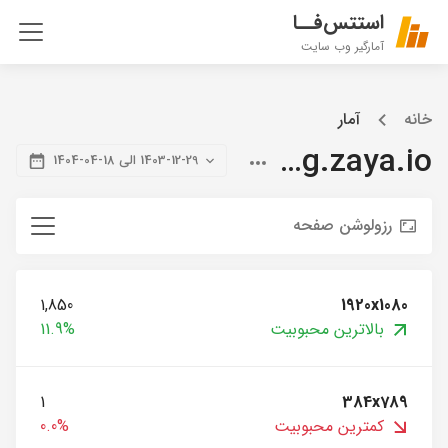
استتس‌فــا
آمارگیر وب سایت
خانه
آمار
blog.zaya.io
1403-12-29 الی 18-04-1404
رزولوشن صفحه
1,850
1920x1080
بالاترین محبوبیت
11.9%
1
384x789
کمترین محبوبیت
0.0%