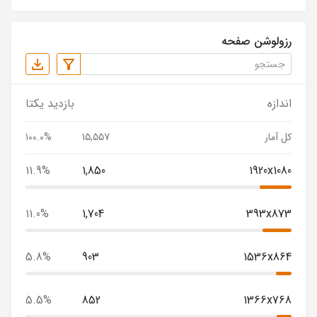
رزولوشن صفحه
اندازه
بازدید یکتا
کل آمار
15,557
100.0%
11.9%
1,850
1920x1080
11.0%
1,704
393x873
5.8%
903
1536x864
5.5%
852
1366x768