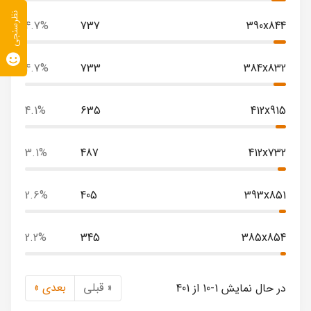
نظرسنجی
4.7%
737
390x844
4.7%
733
384x832
4.1%
635
412x915
3.1%
487
412x732
2.6%
405
393x851
2.2%
345
385x854
« قبلی
بعدی »
در حال نمایش 1-10 از 401