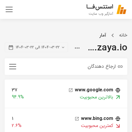
استتس‌فــا
آمارگیر وب سایت
خانه
آمار
blog.zaya.io
1404-03-22 الی 22-03-1404
ارجاع دهندگان
37
www.google.com
بالاترین محبوبیت
94.9%
1
www.bing.com
کمترین محبوبیت
2.6%