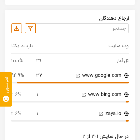
ارجاع دهندگان
وب سایت
بازدید یکتا
کل آمار
39
100.0%
94.9%
37
www.google.com
نظرسنجی
2.6%
1
www.bing.com
2.6%
1
zaya.io
در حال نمایش 1-3 از 3