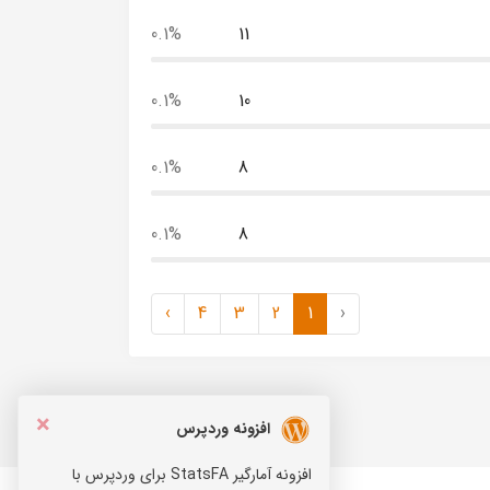
0.1%
11
0.1%
10
0.1%
8
0.1%
8
›
4
3
2
1
‹
×
افزونه وردپرس
افزونه آمارگیر StatsFA برای وردپرس با