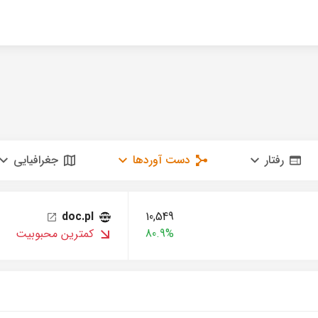
رفتار
دست آوردها
جغرافیایی
doc.pl
10,549
80.9%
کمترین محبوبیت