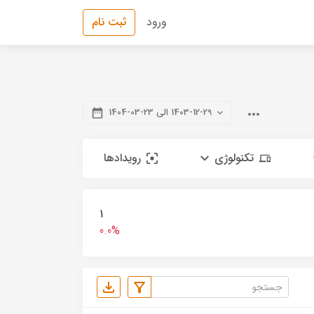
ورود
ثبت نام
1403-12-29 الی 23-03-1404
تکنولوژی
رویدادها
1
0.0%