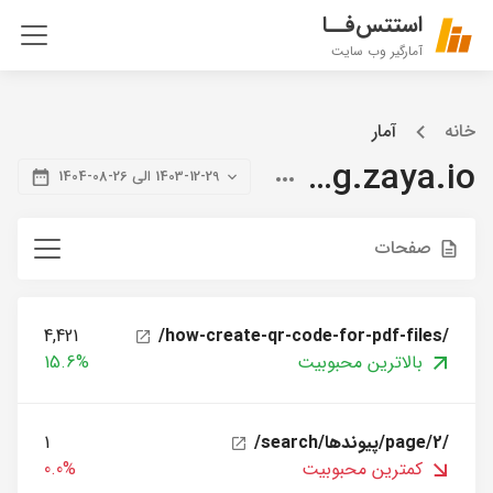
استتس‌فــا
آمارگیر وب سایت
خانه
آمار
blog.zaya.io
1403-12-29 الی 26-08-1404
صفحات
4,421
/how-create-qr-code-for-pdf-files/
بالاترین محبوبیت
15.6%
/search/پیوندها/page/2/
1
کمترین محبوبیت
0.0%