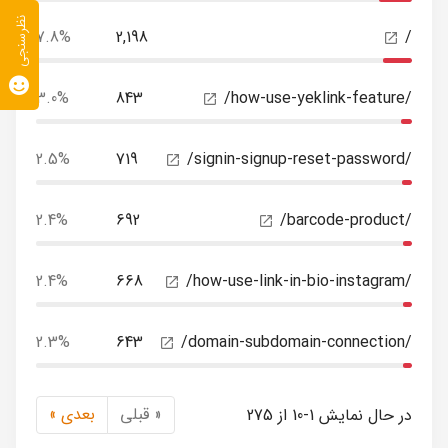
نظرسنجی
7.8%
2,198
/
3.0%
843
/how-use-yeklink-feature/
2.5%
719
/signin-signup-reset-password/
2.4%
692
/barcode-product/
2.4%
668
/how-use-link-in-bio-instagram/
2.3%
643
/domain-subdomain-connection/
« قبلی
بعدی »
در حال نمایش 1-10 از 275