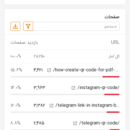
صفحات
URL
بازدید صفحات
کل آمار
28,250
100.0%
15.6%
4,421
/how-create-qr-code-for-pdf-files/
14.0%
3,963
/instagram-qr-code/
12.0%
3,382
/telegram-link-in-instagram-bio/
8.8%
2,485
/telegram-qr-code/