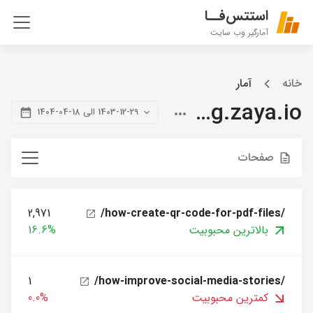
استتس‌فــا
آمارگیر وب سایت
خانه
آمار
blog.zaya.io
1403-12-29 الی 18-04-1404
صفحات
2,971
/how-create-qr-code-for-pdf-files/
بالاترین محبوبیت
16.6%
1
/how-improve-social-media-stories/
کمترین محبوبیت
0.0%