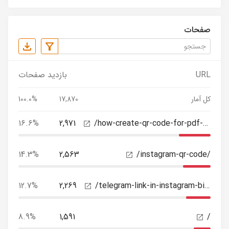
صفحات
URL
بازدید صفحات
کل آمار
17,870
100.0%
16.6%
2,971
/how-create-qr-code-for-pdf-files/
14.3%
2,563
/instagram-qr-code/
12.7%
2,269
/telegram-link-in-instagram-bio/
8.9%
1,591
/