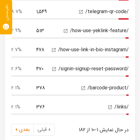
نظرسنجی
8.7%
1,549
/telegram-qr-code/
2.9%
513
/how-use-yeklink-feature/
2.7%
478
/how-use-link-in-bio-instagram/
2.6%
470
/signin-signup-reset-password/
2.1%
378
/barcode-product/
2.1%
376
/links/
« قبلی
بعدی »
در حال نمایش 1-10 از 182