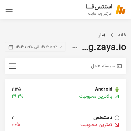
استتس‌فــا
آمارگیر وب سایت
خانه
آمار
blog.zaya.io
1403-12-29 الی 28-01-1404
سیستم عامل
2,125
Android
بالاترین محبوبیت
49.2%
نامشخص
2
کمترین محبوبیت
0.0%