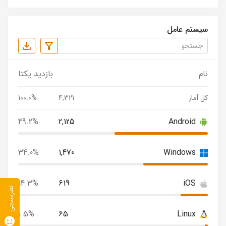
سیستم عامل
نام
بازدید یکتا
کل آمار
4,321
100.0%
49.2%
2,125
Android
34.0%
1,470
Windows
14.3%
619
iOS
نظرسنجی
1.5%
65
Linux