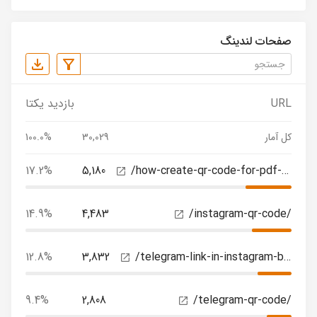
صفحات لندینگ
URL
بازدید یکتا
کل آمار
30,029
100.0%
17.2%
5,180
/how-create-qr-code-for-pdf-files/
14.9%
4,483
/instagram-qr-code/
12.8%
3,832
/telegram-link-in-instagram-bio/
9.4%
2,808
/telegram-qr-code/