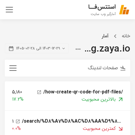
استتس‌فــا
آمارگیر وب سایت
خانه
آمار
blog.zaya.io
1403-12-29 الی 28-02-1405
صفحات لندینگ
5,180
/how-create-qr-code-for-pdf-files/
بالاترین محبوبیت
17.2%
1
/search/%D8%A7%D8%AC%D8%AA%D9%85%D8%A7%D8%B9%DB%8C/page/6/
کمترین محبوبیت
0.0%