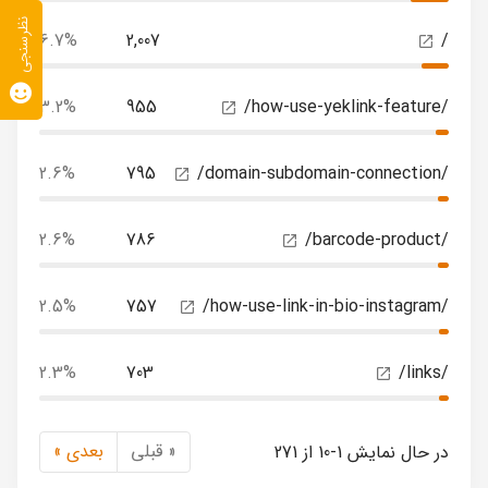
نظرسنجی
6.7%
2,007
/
3.2%
955
/how-use-yeklink-feature/
2.6%
795
/domain-subdomain-connection/
2.6%
786
/barcode-product/
2.5%
757
/how-use-link-in-bio-instagram/
2.3%
703
/links/
« قبلی
بعدی »
در حال نمایش 1-10 از 271