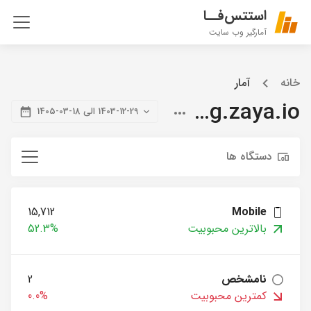
استتس‌فــا
آمارگیر وب سایت
خانه
آمار
blog.zaya.io
1403-12-29 الی 18-03-1405
دستگاه ها
15,712
Mobile
بالاترین محبوبیت
52.3%
نامشخص
2
کمترین محبوبیت
0.0%