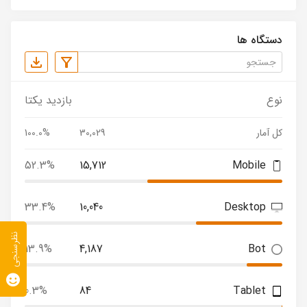
دستگاه ها
نوع
بازدید یکتا
کل آمار
30,029
100.0%
52.3%
15,712
Mobile
33.4%
10,040
Desktop
نظرسنجی
13.9%
4,187
Bot
0.3%
84
Tablet