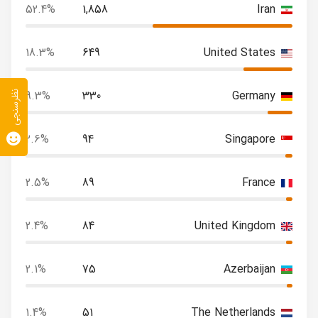
52.4%
1,858
Iran
18.3%
649
United States
9.3%
330
Germany
نظرسنجی
2.6%
94
Singapore
2.5%
89
France
2.4%
84
United Kingdom
2.1%
75
Azerbaijan
1.4%
51
The Netherlands