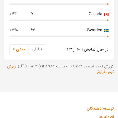
1.4%
51
Canada
1.3%
47
Sweden
« قبلی
بعدی »
در حال نمایش 1-10 از 43
گزارش ایجاد شده در 2026-08-09 ساعت 14:49:46 (UTC +03:30).
رفرش
کردن گزارش
توسعه دهندگان
افزونه ها