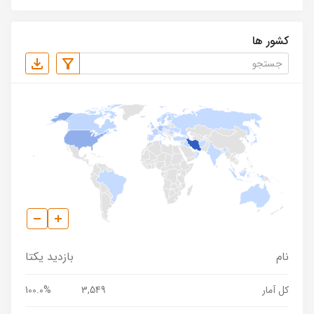
کشور ها
نام
بازدید یکتا
کل آمار
3,549
100.0%