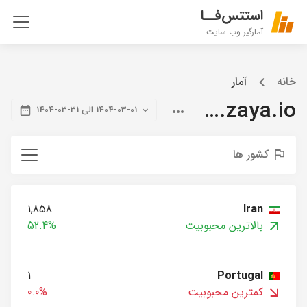
استتس‌فــا
آمارگیر وب سایت
خانه
آمار
blog.zaya.io
1404-03-01 الی 31-03-1404
کشور ها
1,858
Iran
بالاترین محبوبیت
52.4%
1
Portugal
کمترین محبوبیت
0.0%