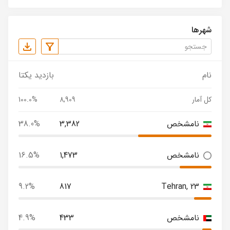
شهرها
نام
بازدید یکتا
کل آمار
8,909
100.0%
نامشخص
3,382
38.0%
نامشخص
1,473
16.5%
9.2%
817
Tehran, 23
نامشخص
433
4.9%