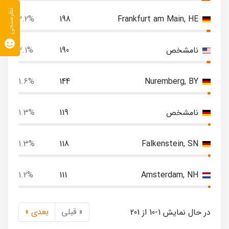
نظرسنجی
2.2%
198
Frankfurt am Main, HE
نامشخص
190
2.1%
1.6%
144
Nuremberg, BY
نامشخص
119
1.3%
1.3%
118
Falkenstein, SN
1.2%
111
Amsterdam, NH
« قبلی
بعدی »
در حال نمایش 1-10 از 201