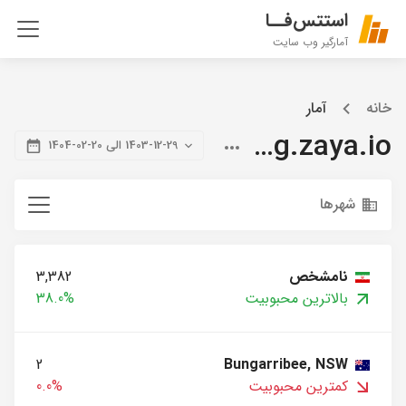
استتس‌فــا
آمارگیر وب سایت
خانه
آمار
blog.zaya.io
1403-12-29 الی 20-02-1404
شهرها
نامشخص
3,382
بالاترین محبوبیت
38.0%
2
Bungarribee, NSW
کمترین محبوبیت
0.0%