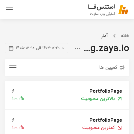
استتس‌فــا
آمارگیر وب سایت
خانه
آمار
blog.zaya.io
1403-12-29 الی 18-03-1405
کمپین ها
6
PortfolioPage
بالاترین محبوبیت
100.0%
6
PortfolioPage
کمترین محبوبیت
100.0%