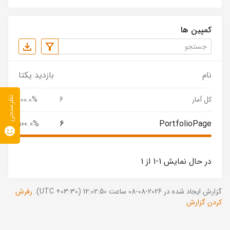
کمپین ها
نام
بازدید یکتا
کل آمار
6
100.0%
نظرسنجی
100.0%
6
PortfolioPage
در حال نمایش 1-1 از 1
گزارش ایجاد شده در 2026-08-08 ساعت 12:02:50 (UTC +03:30).
رفرش
کردن گزارش