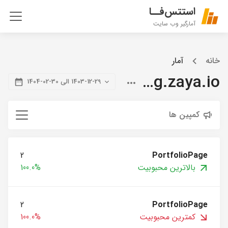
استتس‌فــا
آمارگیر وب سایت
خانه
آمار
blog.zaya.io
1403-12-29 الی 30-02-1404
کمپین ها
2
PortfolioPage
بالاترین محبوبیت
100.0%
2
PortfolioPage
کمترین محبوبیت
100.0%