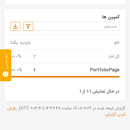
کمپین ها
نام
بازدید یکتا
کل آمار
2
100.0%
نظرسنجی
100.0%
2
PortfolioPage
در حال نمایش 1-1 از 1
گزارش ایجاد شده در 2026-08-09 ساعت 14:47:48 (UTC +03:30).
رفرش
کردن گزارش