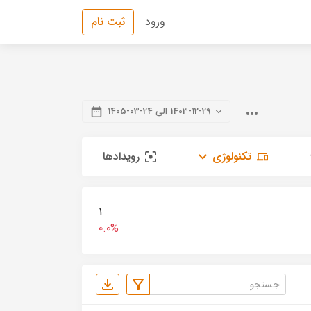
ورود
ثبت نام
1403-12-29 الی 24-03-1405
تکنولوژی
رویدادها
1
0.0%