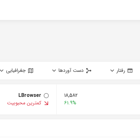
رفتار
دست آوردها
جغرافیایی
LBrowser
18,582
61.9%
کمترین محبوبیت