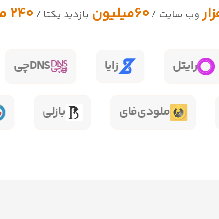
60میلیون
240 میلیون
وب سایت /
بازدید یکتا /
ت
رایتل
زایا
NS
ملودی‌فای
بازلی
دکتری