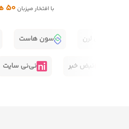
50 هزار
با افتخار میزبان
ک دی
سون لرن
سون هاس
نبض خبر
نی‌نی سایت