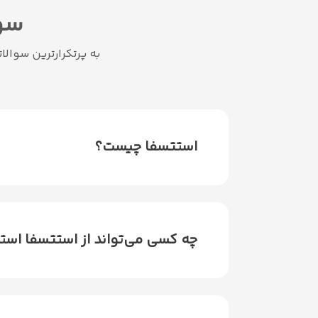
سوا
به پرتکرار‌ترین سوالاتی که کاربران StatsFa داشته‌اند را پاسخ داد
استتسفا چیست؟
چه کسی می‌تواند از استتسفا است