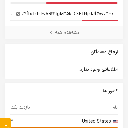
1
/?fbclid=IwAR22tgMY5k9CkRfHpdJf4avvYHxon0VBzrkAYr74QIIFAfvwrjU5Cyh-oRQ
مشاهده همه
ارجاع دهندگان
اطلاعاتی وجود ندارد.
کشور ها
نام
بازدید یکتا
3
United States