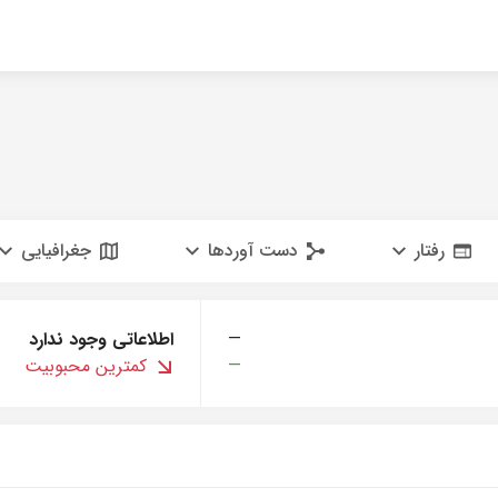
رفتار
دست آوردها
جغرافیایی
—
اطلاعاتی وجود ندارد
—
کمترین محبوبیت