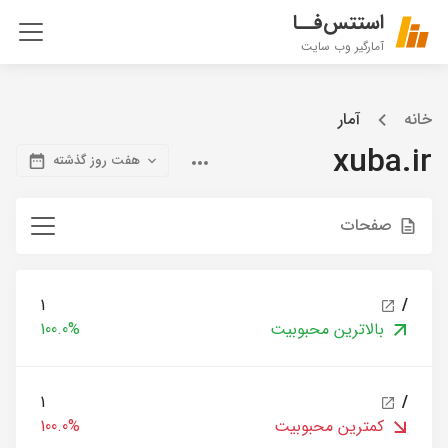
استتس‌فــا
آمارگیر وب سایت
خانه
آمار
xuba.ir
هفت روز گذشته
صفحات
1
/
بالاترین محبوبیت
100.0%
1
/
کمترین محبوبیت
100.0%