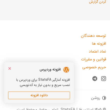
کردن گزارش
توسعه دهندگان
افزونه ها
نماد اعتماد
قوانین و مقررات
حریم خصوصی
×
افزونه وردپرس
افزونه آمارگیر StatsFA برای وردپرس با
Telegram
Instagram
نصب سریع و بدون نیاز به کدنویسی.
دانلود افزونه
روشن
© 1405 استتس‌فا | StatsFA. تمامی حقوق محفوظ است.