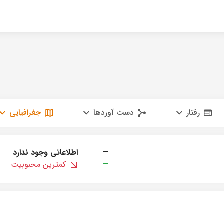
رفتار
دست آوردها
جغرافیایی
—
اطلاعاتی وجود ندارد
—
کمترین محبوبیت