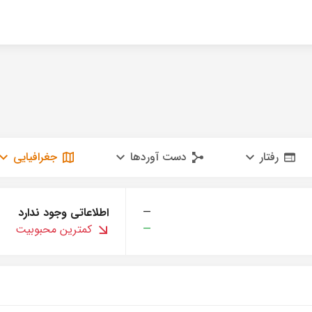
رفتار
دست آوردها
جغرافیایی
—
اطلاعاتی وجود ندارد
—
کمترین محبوبیت