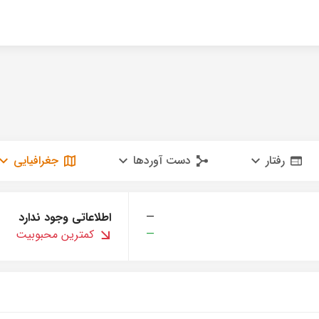
رفتار
دست آوردها
جغرافیایی
—
اطلاعاتی وجود ندارد
—
کمترین محبوبیت