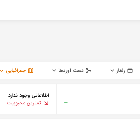
رفتار
دست آوردها
جغرافیایی
—
اطلاعاتی وجود ندارد
—
کمترین محبوبیت