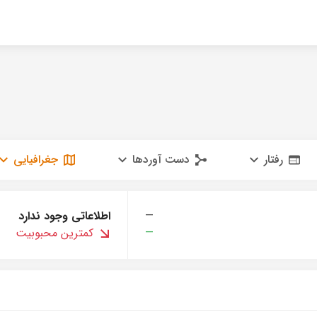
رفتار
دست آوردها
جغرافیایی
—
اطلاعاتی وجود ندارد
—
کمترین محبوبیت