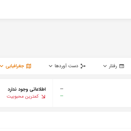
رفتار
دست آوردها
جغرافیایی
—
اطلاعاتی وجود ندارد
—
کمترین محبوبیت