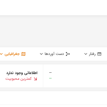
رفتار
دست آوردها
جغرافیایی
—
اطلاعاتی وجود ندارد
—
کمترین محبوبیت