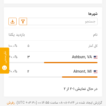
شهرها
نام
بازدید یکتا
کل آمار
5
100.0%
نظرسنجی
60.0%
3
Ashburn, VA
40.0%
2
Almont, MI
در حال نمایش 1-2 از 2
گزارش ایجاد شده در 2026-08-08 ساعت 00:16:55 (UTC +03:30).
رفرش