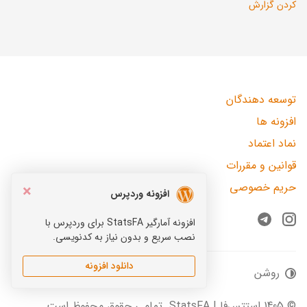
کردن گزارش
توسعه دهندگان
افزونه ها
نماد اعتماد
قوانین و مقررات
حریم خصوصی
×
افزونه وردپرس
افزونه آمارگیر StatsFA برای وردپرس با
Telegram
Instagram
نصب سریع و بدون نیاز به کدنویسی.
دانلود افزونه
روشن
© 1405 استتس‌فا | StatsFA. تمامی حقوق محفوظ است.