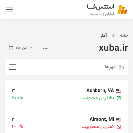
استتس‌فــا
آمارگیر وب سایت
خانه
آمار
xuba.ir
این ماه
شهرها
3
Ashburn, VA
بالاترین محبوبیت
60.0%
2
Almont, MI
کمترین محبوبیت
40.0%