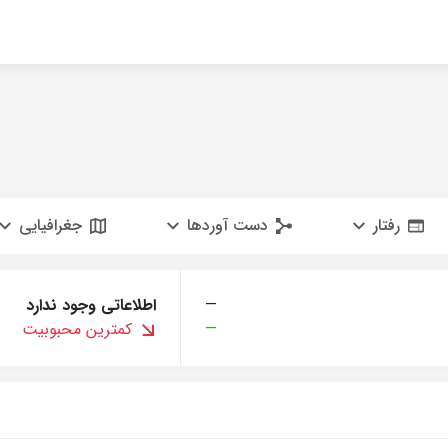
رفتار
دست آوردها
جغرافیایی
—
اطلاعاتی وجود ندارد
—
کمترین محبوبیت