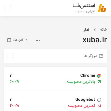
استتس‌فــا
آمارگیر وب سایت
خانه
آمار
xuba.ir
این ماه
مروگر ها
3
Chrome
بالاترین محبوبیت
60.0%
2
Googlebot
کمترین محبوبیت
40.0%