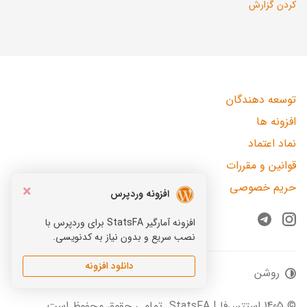
کردن گزارش
توسعه دهندگان
افزونه ها
نماد اعتماد
قوانین و مقررات
حریم خصوصی
×
افزونه وردپرس
افزونه آمارگیر StatsFA برای وردپرس با
Telegram
Instagram
نصب سریع و بدون نیاز به کدنویسی.
دانلود افزونه
روشن
© 1405 استتس‌فا | StatsFA. تمامی حقوق محفوظ است.