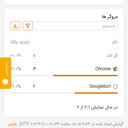
مروگر ها
نام
بازدید یکتا
کل آمار
5
100.0%
نظرسنجی
60.0%
3
Chrome
40.0%
2
Googlebot
در حال نمایش 1-2 از 2
گزارش ایجاد شده در 2026-08-08 ساعت 00:20:36 (UTC +03:30).
رفرش