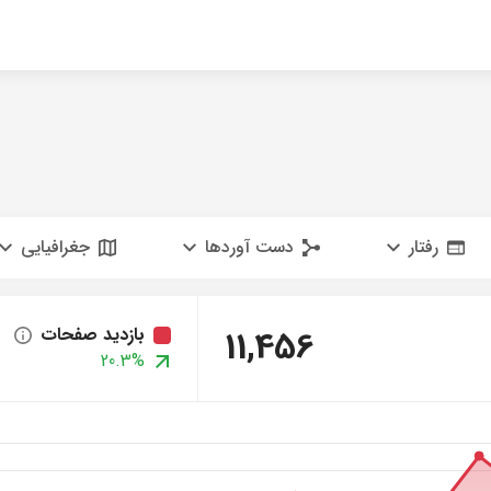
رفتار
دست آوردها
جغرافیایی
11,456
بازدید صفحات
20.3%