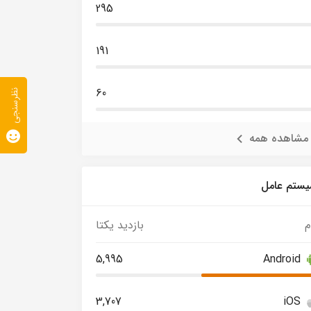
295
191
60
نظرسنجی
مشاهده همه
ستم عامل
م
بازدید یکتا
5,995
Android
3,707
iOS