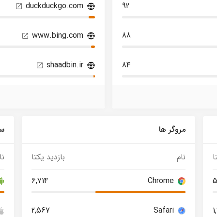
duckduckgo.com
92
www.bing.com
88
shaadbin.ir
84
مروگر ها
سی
ا
نام
بازدید یکتا
نا
6,714
Chrome
5
2,567
Safari
1