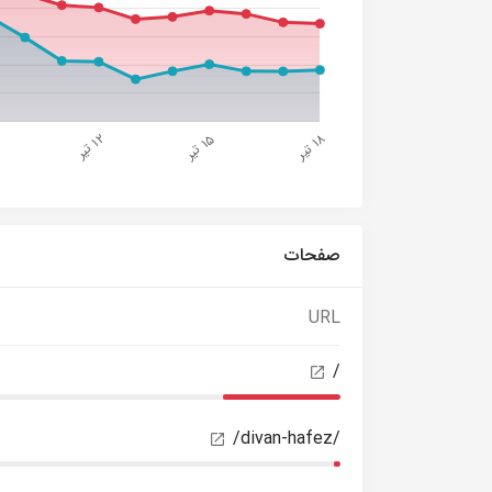
صفحات
URL
/
/divan-hafez/