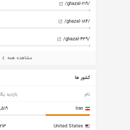
/ghazal-219/
/ghazal-184/
/ghazal-439/
مشاهده همه
کشور ها
نام
بازدید یکت
,519
Iran
,213
United States