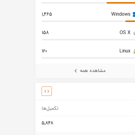
1,465
Windows
158
OS X
120
Linux
مشاهده همه
تکمیل‌ها
5,848