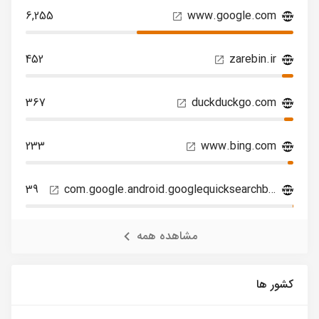
6,255
www.google.com
452
zarebin.ir
367
duckduckgo.com
233
www.bing.com
39
com.google.android.googlequicksearchbox
مشاهده همه
کشور ها