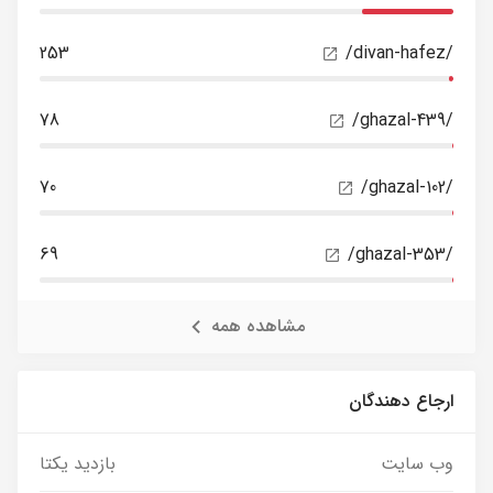
253
/divan-hafez/
78
/ghazal-439/
70
/ghazal-102/
69
/ghazal-353/
مشاهده همه
ارجاع دهندگان
وب سایت
بازدید یکتا