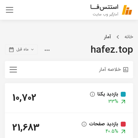
استتس‌فــا
آمارگیر وب سایت
خانه
آمار
hafez.top
ماه قبل
خلاصه آمار
بازدید یکتا
10,702
33%
بازدید صفحات
21,683
40.5%