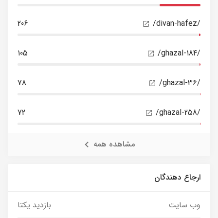
206
/divan-hafez/
105
/ghazal-184/
78
/ghazal-36/
72
/ghazal-258/
مشاهده همه
ارجاع دهندگان
وب سایت
بازدید یکتا