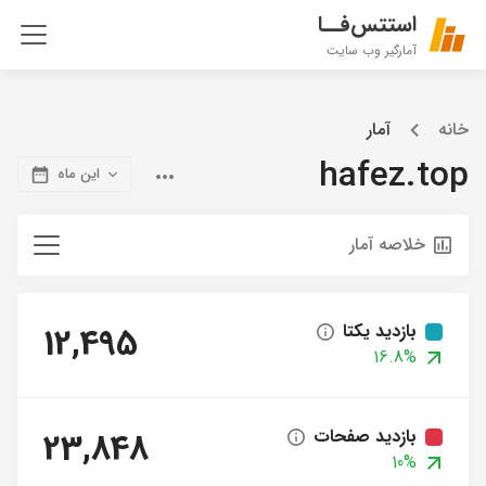
استتس‌فــا
آمارگیر وب سایت
خانه
آمار
hafez.top
این ماه
خلاصه آمار
بازدید یکتا
12,495
16.8%
بازدید صفحات
23,848
10%