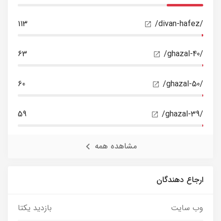
113
/divan-hafez/
63
/ghazal-40/
60
/ghazal-50/
59
/ghazal-39/
مشاهده همه
ارجاع دهندگان
وب سایت
بازدید یکتا