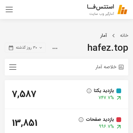
استتس‌فــا
آمارگیر وب سایت
خانه
آمار
hafez.top
۳۰ روز گذشته
خلاصه آمار
بازدید یکتا
7,587
747.7%
بازدید صفحات
13,851
996.7%