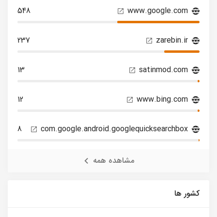
548
www.google.com
237
zarebin.ir
13
satinmod.com
12
www.bing.com
8
com.google.android.googlequicksearchbox
مشاهده همه
کشور ها