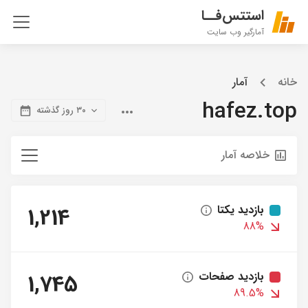
استتس‌فــا
آمارگیر وب سایت
خانه
آمار
hafez.top
۳۰ روز گذشته
خلاصه آمار
بازدید یکتا
1,214
88%
بازدید صفحات
1,745
89.5%