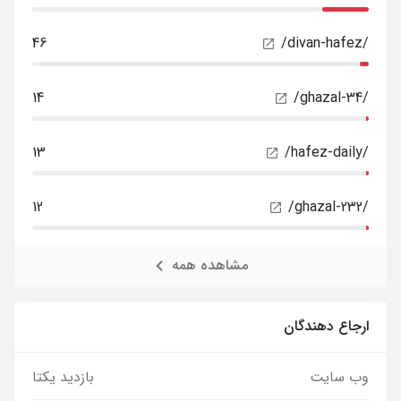
46
/divan-hafez/
14
/ghazal-34/
13
/hafez-daily/
12
/ghazal-232/
مشاهده همه
ارجاع دهندگان
وب سایت
بازدید یکتا