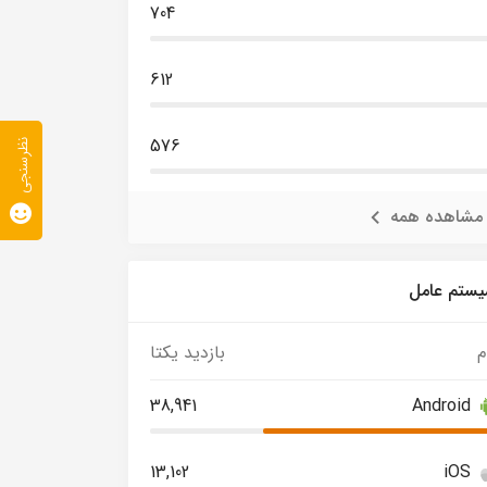
704
612
576
نظرسنجی
مشاهده همه
ستم عامل
م
بازدید یکتا
38,941
Android
13,102
iOS