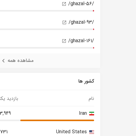
/ghazal-56/
/ghazal-93/
/ghazal-161/
مشاهده همه
کشور ها
نام
بازدید یکت
3,949
Iran
,731
United States