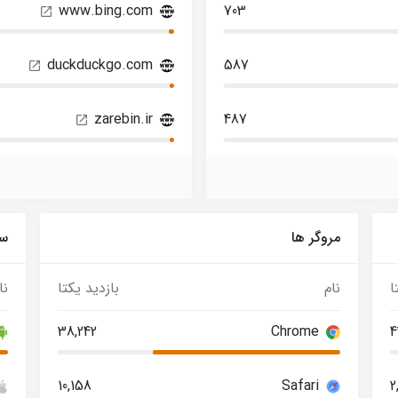
www.bing.com
703
duckduckgo.com
587
zarebin.ir
487
مروگر ها
سی
ا
نام
بازدید یکتا
نا
38,242
Chrome
4
10,158
Safari
2