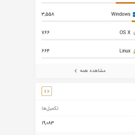
3,558
Windows
766
OS X
664
Linux
مشاهده همه
تکمیل‌ها
19,083