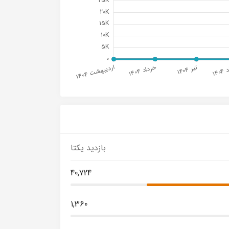
بازدید یکتا
40,724
1,360