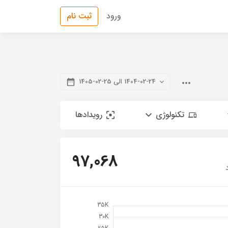
ورود
ثبت نام
1404-02-24 الی 25-02-1405
تکنولوژی
رویدادها
97,068