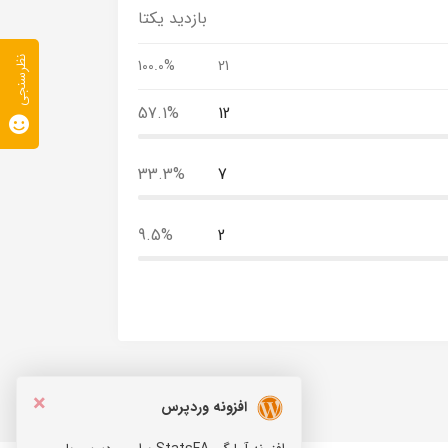
بازدید یکتا
نظرسنجی
100.0%
21
57.1%
12
33.3%
7
9.5%
2
×
افزونه وردپرس