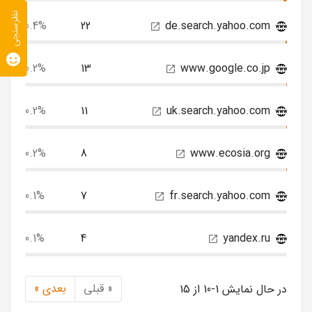
نظرسنجی
0.4%
22
de.search.yahoo.com
0.2%
13
www.google.co.jp
0.2%
11
uk.search.yahoo.com
0.2%
8
www.ecosia.org
0.1%
7
fr.search.yahoo.com
0.1%
4
yandex.ru
« قبلی
بعدی »
در حال نمایش 1-10 از 15