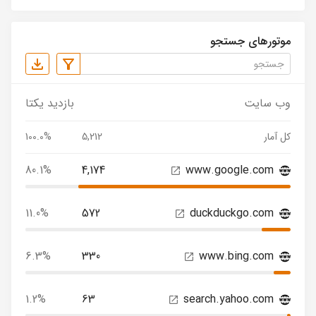
موتورهای جستجو
وب سایت
بازدید یکتا
کل آمار
5,212
100.0%
80.1%
4,174
www.google.com
11.0%
572
duckduckgo.com
6.3%
330
www.bing.com
1.2%
63
search.yahoo.com