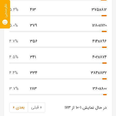
نظرسنجی
5.4%
413
375x812
5.0%
379
1280x720
4.7%
356
414x896
4.5%
341
402x874
4.4%
334
384x832
3.7%
283
360x800
« قبلی
بعدی »
در حال نمایش 1-10 از 173