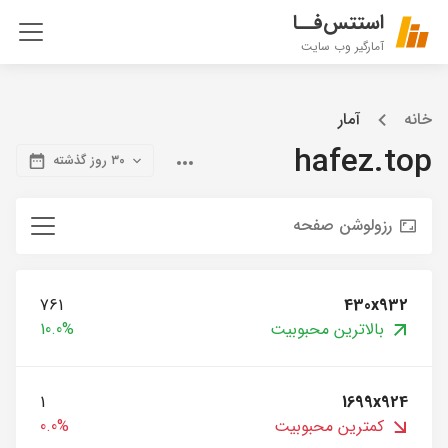
استتس‌فــا
آمارگیر وب سایت
خانه
آمار
hafez.top
۳۰ روز گذشته
رزولوشن صفحه
761
430x932
بالاترین محبوبیت
10.0%
1
1699x924
کمترین محبوبیت
0.0%