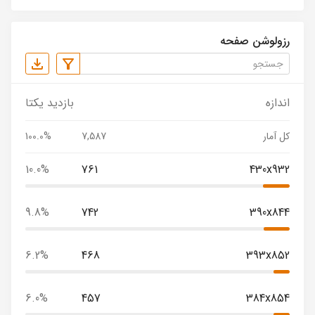
رزولوشن صفحه
اندازه
بازدید یکتا
کل آمار
7,587
100.0%
10.0%
761
430x932
9.8%
742
390x844
6.2%
468
393x852
6.0%
457
384x854