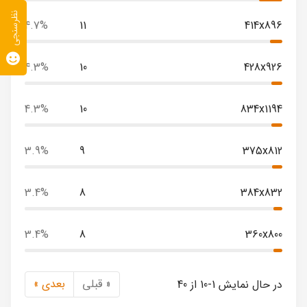
نظرسنجی
4.7%
11
414x896
4.3%
10
428x926
4.3%
10
834x1194
3.9%
9
375x812
3.4%
8
384x832
3.4%
8
360x800
« قبلی
بعدی »
در حال نمایش 1-10 از 40