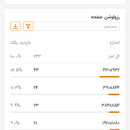
رزولوشن صفحه
اندازه
بازدید یکتا
کل آمار
233
100.0%
18.5%
43
430x932
10.3%
24
390x844
9.9%
23
384x854
9.0%
21
1920x1080