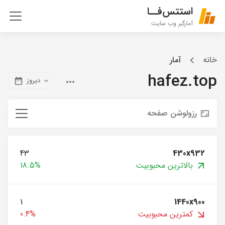
استتس‌فــا
آمارگیر وب سایت
خانه
آمار
hafez.top
دیروز
رزولوشن صفحه
43
430x932
بالاترین محبوبیت
18.5%
1
1440x900
کمترین محبوبیت
0.4%