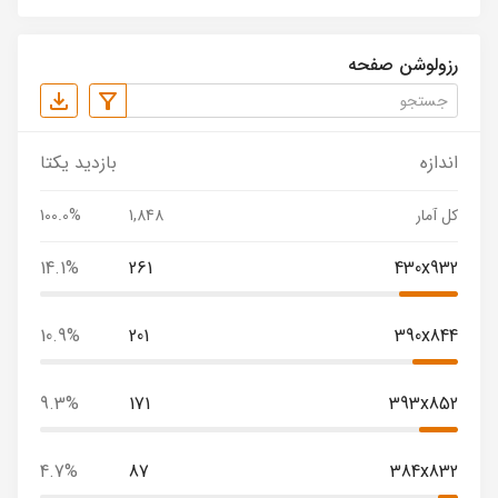
رزولوشن صفحه
اندازه
بازدید یکتا
کل آمار
1,848
100.0%
14.1%
261
430x932
10.9%
201
390x844
9.3%
171
393x852
4.7%
87
384x832