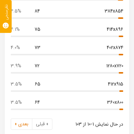
نظرسنجی
4.5%
84
384x854
4.1%
75
414x896
4.0%
73
402x874
3.9%
72
1280x720
3.5%
65
412x915
3.5%
64
360x800
« قبلی
بعدی »
در حال نمایش 1-10 از 103