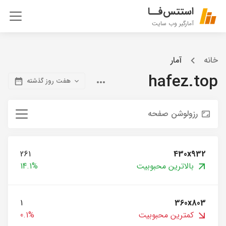
استتس‌فــا
آمارگیر وب سایت
خانه
آمار
hafez.top
هفت روز گذشته
رزولوشن صفحه
261
430x932
بالاترین محبوبیت
14.1%
1
360x803
کمترین محبوبیت
0.1%