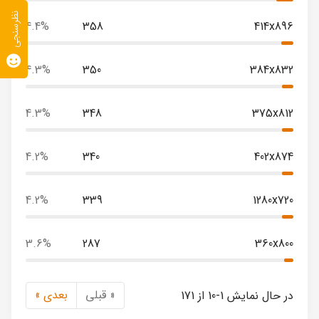
نظرسنجی
4.4%
358
414x896
4.3%
350
384x832
4.3%
348
375x812
4.2%
340
402x874
4.2%
339
1280x720
3.6%
287
360x800
« قبلی
بعدی »
در حال نمایش 1-10 از 171