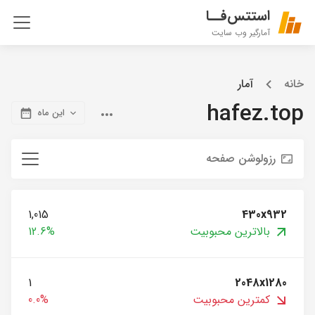
استتس‌فــا
آمارگیر وب سایت
خانه
آمار
hafez.top
این ماه
رزولوشن صفحه
1,015
430x932
بالاترین محبوبیت
12.6%
1
2048x1280
کمترین محبوبیت
0.0%