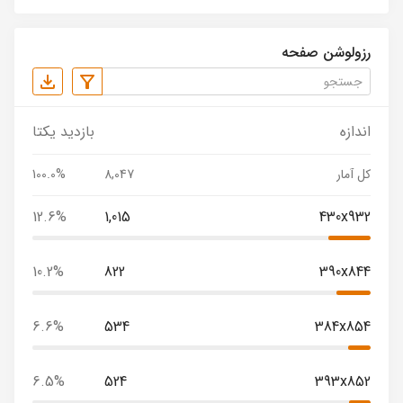
رزولوشن صفحه
اندازه
بازدید یکتا
کل آمار
8,047
100.0%
12.6%
1,015
430x932
10.2%
822
390x844
6.6%
534
384x854
6.5%
524
393x852