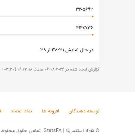
320x693
414x736
در حال نمایش 31-38 از 38
گزارش ایجاد شده در 2026-08-06 ساعت 06:23:18 (UTC +03:30).
توسعه دهندگان
افزونه ها
نماد اعتماد
ق
© 1405 استتس‌فا | StatsFA. تمامی حقوق محفوظ است.