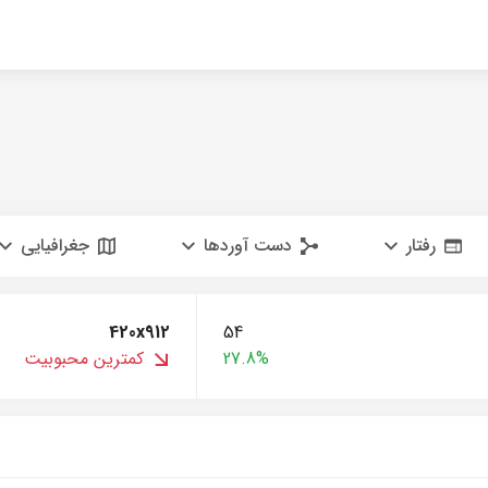
رفتار
دست آوردها
جغرافیایی
420x912
54
27.8%
کمترین محبوبیت