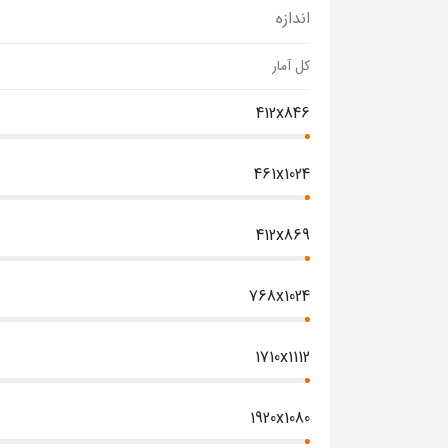
اندازه
کل آمار
412x846
461x1024
412x869
768x1024
1710x1112
1920x1080