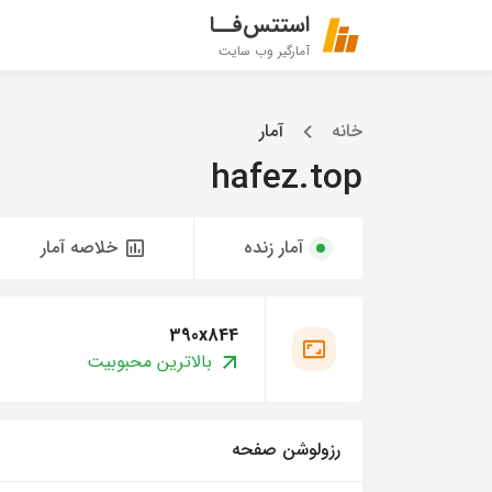
استتس‌فــا
آمارگیر وب سایت
خانه
آمار
hafez.top
آمار زنده
خلاصه آمار
390x844
بالاترین محبوبیت
رزولوشن صفحه