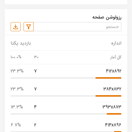
رزولوشن صفحه
اندازه
بازدید یکتا
کل آمار
30
100.0%
23.3%
7
412x892
23.3%
7
384x832
13.3%
4
393x873
6.7%
2
414x896