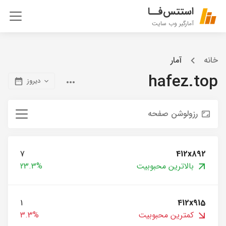
استتس‌فــا
آمارگیر وب سایت
خانه
آمار
hafez.top
دیروز
رزولوشن صفحه
7
412x892
بالاترین محبوبیت
23.3%
1
412x915
کمترین محبوبیت
3.3%