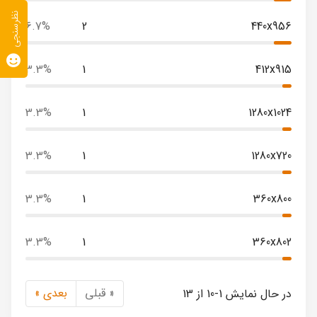
نظرسنجی
6.7%
2
440x956
3.3%
1
412x915
3.3%
1
1280x1024
3.3%
1
1280x720
3.3%
1
360x800
3.3%
1
360x802
« قبلی
بعدی »
در حال نمایش 1-10 از 13