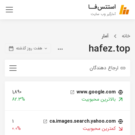
استتس‌فــا
آمارگیر وب سایت
خانه
آمار
hafez.top
هفت روز گذشته
ارجاع دهندگان
1,890
www.google.com
بالاترین محبوبیت
82.3%
1
ca.images.search.yahoo.com
کمترین محبوبیت
0.0%