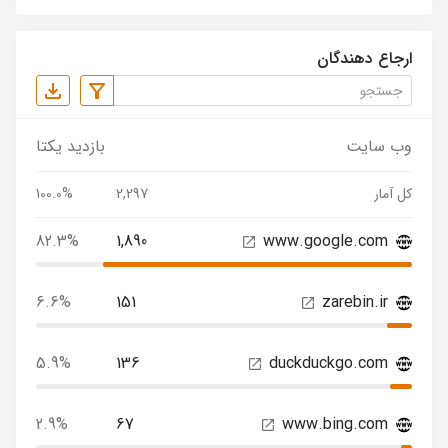
ارجاع دهندگان
وب سایت
بازدید یکتا
کل آمار
2,297
100.0%
82.3%
1,890
www.google.com
6.6%
151
zarebin.ir
5.9%
136
duckduckgo.com
2.9%
67
www.bing.com