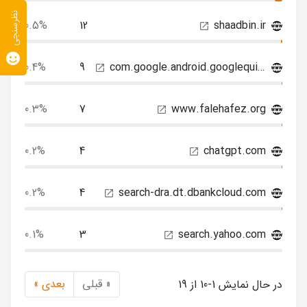
نظرسنجی
0.5%
12
shaadbin.ir
0.4%
9
com.google.android.googlequicksearchbox
0.3%
7
www.falehafez.org
0.2%
4
chatgpt.com
0.2%
4
search-dra.dt.dbankcloud.com
0.1%
3
search.yahoo.com
« قبلی
بعدی »
در حال نمایش 1-10 از 19