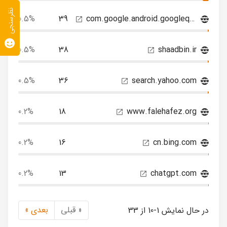
نظرسنجی
0.5%
39
com.google.android.googlequicksearchbox
0.5%
38
shaadbin.ir
0.5%
36
search.yahoo.com
0.2%
18
www.falehafez.org
0.2%
16
cn.bing.com
0.2%
13
chatgpt.com
« قبلی
بعدی »
در حال نمایش 1-10 از 33