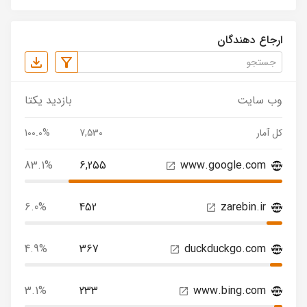
ارجاع دهندگان
وب سایت
بازدید یکتا
کل آمار
7,530
100.0%
83.1%
6,255
www.google.com
6.0%
452
zarebin.ir
4.9%
367
duckduckgo.com
3.1%
233
www.bing.com