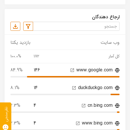
ارجاع دهندگان
وب سایت
بازدید یکتا
کل آمار
172
100.0%
84.9%
146
www.google.com
8.1%
14
duckduckgo.com
2.3%
4
cn.bing.com
نظرسنجی
2.3%
4
www.bing.com