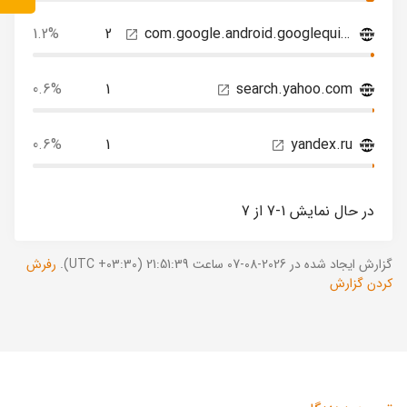
1.2%
2
com.google.android.googlequicksearchbox
0.6%
1
search.yahoo.com
0.6%
1
yandex.ru
در حال نمایش 1-7 از 7
گزارش ایجاد شده در 2026-08-07 ساعت 21:51:39 (UTC +03:30).
رفرش
کردن گزارش